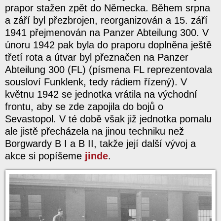
prapor stažen zpět do Německa. Během srpna
a září byl přezbrojen, reorganizován a 15. září
1941 přejmenován na Panzer Abteilung 300. V
únoru 1942 pak byla do praporu doplněna ještě
třetí rota a útvar byl přeznačen na Panzer
Abteilung 300 (FL) (písmena FL reprezentovala
sousloví Funklenk, tedy rádiem řízený). V
květnu 1942 se jednotka vrátila na východní
frontu, aby se zde zapojila do bojů o
Sevastopol. V té době však již jednotka pomalu
ale jistě přecházela na jinou techniku než
Borgwardy B I a B II, takže její další vývoj a
akce si popíšeme
jinde
.