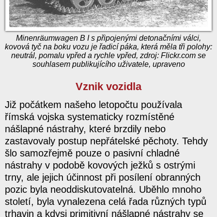
Minenräumwagen B I s připojenými detonačními válci,
kovová tyč na boku vozu je řadicí páka, která měla tři polohy:
neutrál, pomalu vpřed a rychle vpřed, zdroj: Flickr.com se
souhlasem publikujícího uživatele, upraveno
Vznik vozidla
Již počátkem našeho letopočtu používala
římská vojska systematicky rozmístěné
nášlapné nástrahy, které brzdily nebo
zastavovaly postup nepřátelské pěchoty. Tehdy
šlo samozřejmě pouze o pasivní chladné
nástrahy v podobě kovových ježků s ostrými
trny, ale jejich účinnost při posílení obranných
pozic byla neoddiskutovatelná. Uběhlo mnoho
století, byla vynalezena celá řada různých typů
trhavin a kdysi primitivní nášlapné nástrahy se