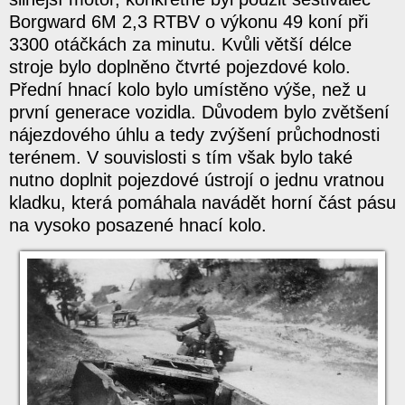
Borgward 6M 2,3 RTBV o výkonu 49 koní při
3300 otáčkách za minutu. Kvůli větší délce
stroje bylo doplněno čtvrté pojezdové kolo.
Přední hnací kolo bylo umístěno výše, než u
první generace vozidla. Důvodem bylo zvětšení
nájezdového úhlu a tedy zvýšení průchodnosti
terénem. V souvislosti s tím však bylo také
nutno doplnit pojezdové ústrojí o jednu vratnou
kladku, která pomáhala navádět horní část pásu
na vysoko posazené hnací kolo.