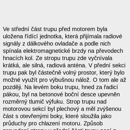
Ve střední část trupu před motorem byla
uložena řídící jednotka, která přijímala radiové
signály z dálkového ovladače a podle nich
spínala elektromagnetické brzdy na převodech
hnacích kol. Ze stropu trupu zde vyčnívala
krátká, ale silná, radiová anténa. V přední sekci
trupu pak byl částečně volný prostor, který bylo
možné využít pro výbušnou nálož. O tom ale až
později. Na levém boku trupu, hned za řadicí
pákou, byl na betonové boční desce upevněn
rozměrný tlumič výfuku. Strop trupu nad
motorovou sekcí byl plechový a měl zvýšenou
část s otevřenými boky, které sloužila jako
průduchy pro chlazení motoru. Způsob