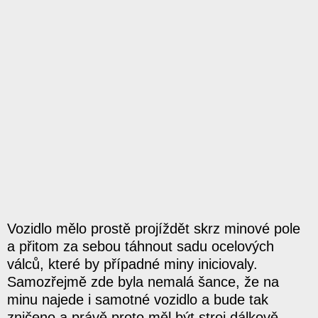
Vozidlo mělo prostě projíždět skrz minové pole
a přitom za sebou táhnout sadu ocelových
válců, které by případné miny iniciovaly.
Samozřejmě zde byla nemalá šance, že na
minu najede i samotné vozidlo a bude tak
zničeno a právě proto měl být stroj dálkově