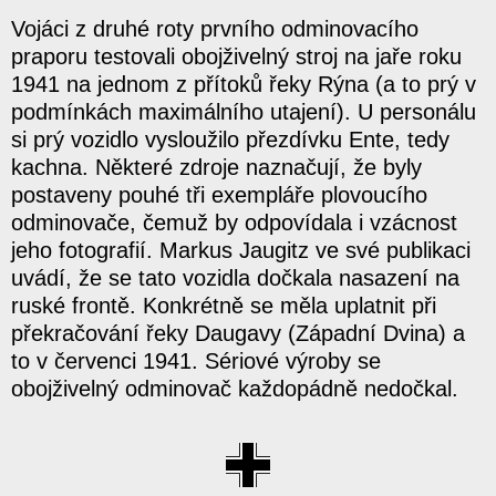
Vojáci z druhé roty prvního odminovacího
praporu testovali obojživelný stroj na jaře roku
1941 na jednom z přítoků řeky Rýna (a to prý v
podmínkách maximálního utajení). U personálu
si prý vozidlo vysloužilo přezdívku Ente, tedy
kachna. Některé zdroje naznačují, že byly
postaveny pouhé tři exempláře plovoucího
odminovače, čemuž by odpovídala i vzácnost
jeho fotografií. Markus Jaugitz ve své publikaci
uvádí, že se tato vozidla dočkala nasazení na
ruské frontě. Konkrétně se měla uplatnit při
překračování řeky Daugavy (Západní Dvina) a
to v červenci 1941. Sériové výroby se
obojživelný odminovač každopádně nedočkal.