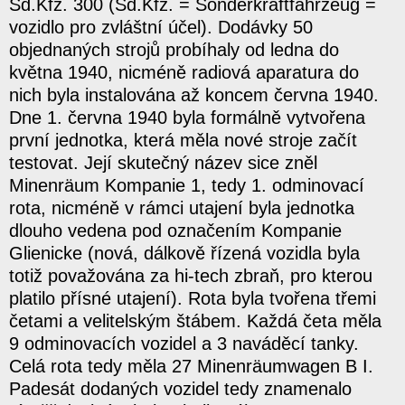
Sd.Kfz. 300 (Sd.Kfz. = Sonderkraftfahrzeug =
vozidlo pro zvláštní účel). Dodávky 50
objednaných strojů probíhaly od ledna do
května 1940, nicméně radiová aparatura do
nich byla instalována až koncem června 1940.
Dne 1. června 1940 byla formálně vytvořena
první jednotka, která měla nové stroje začít
testovat. Její skutečný název sice zněl
Minenräum Kompanie 1, tedy 1. odminovací
rota, nicméně v rámci utajení byla jednotka
dlouho vedena pod označením Kompanie
Glienicke (nová, dálkově řízená vozidla byla
totiž považována za hi-tech zbraň, pro kterou
platilo přísné utajení). Rota byla tvořena třemi
četami a velitelským štábem. Každá četa měla
9 odminovacích vozidel a 3 naváděcí tanky.
Celá rota tedy měla 27 Minenräumwagen B I.
Padesát dodaných vozidel tedy znamenalo