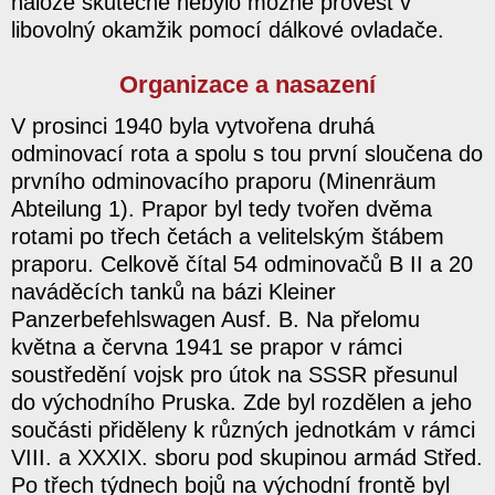
nálože skutečně nebylo možné provést v
libovolný okamžik pomocí dálkové ovladače.
Organizace a nasazení
V prosinci 1940 byla vytvořena druhá
odminovací rota a spolu s tou první sloučena do
prvního odminovacího praporu (Minenräum
Abteilung 1). Prapor byl tedy tvořen dvěma
rotami po třech četách a velitelským štábem
praporu. Celkově čítal 54 odminovačů B II a 20
naváděcích tanků na bázi Kleiner
Panzerbefehlswagen Ausf. B. Na přelomu
května a června 1941 se prapor v rámci
soustředění vojsk pro útok na SSSR přesunul
do východního Pruska. Zde byl rozdělen a jeho
součásti přiděleny k různých jednotkám v rámci
VIII. a XXXIX. sboru pod skupinou armád Střed.
Po třech týdnech bojů na východní frontě byl