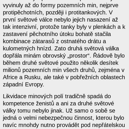
vyvinuly až do formy pozemních min, nejprve
protipěchotních, později i protitankových. V
první světové válce nebylo jejich nasazení až
tak intenzivní, protože tanky byly v plenkách a k
zastavení pěchotního útoku bohatě stačila
kombinace zátarasů z ostnatého drátu a
kulometných hnízd. Zato druhá světová válka
dopřála minám obrovský „prostor“. Řádově bylo
během druhé světové použito několik desítek
milionů pozemních min všech druhů, zejména v
Africe a Rusku, ale také v pobřežních oblastech
západní Evropy.
Likvidace minových polí tradičně spadá do
kompetence ženistů a ani za druhé světové
války tomu nebylo jinak. Už samo o sobě se
jedná o velmi nebezpečnou činnost, kterou bylo
navíc mnohdy nutno provádět pod nepřátelskou