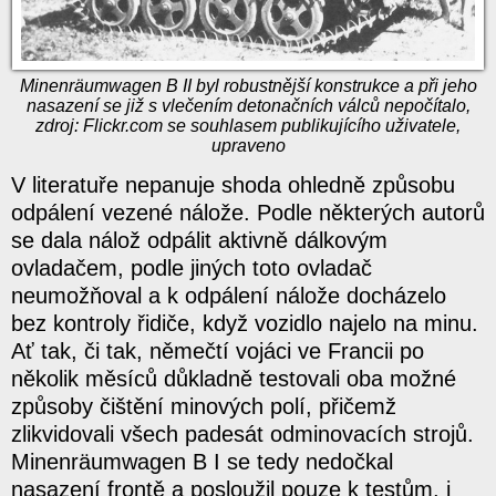
Minenräumwagen B II byl robustnější konstrukce a při jeho
nasazení se již s vlečením detonačních válců nepočítalo,
zdroj: Flickr.com se souhlasem publikujícího uživatele,
upraveno
V literatuře nepanuje shoda ohledně způsobu
odpálení vezené nálože. Podle některých autorů
se dala nálož odpálit aktivně dálkovým
ovladačem, podle jiných toto ovladač
neumožňoval a k odpálení nálože docházelo
bez kontroly řidiče, když vozidlo najelo na minu.
Ať tak, či tak, němečtí vojáci ve Francii po
několik měsíců důkladně testovali oba možné
způsoby čištění minových polí, přičemž
zlikvidovali všech padesát odminovacích strojů.
Minenräumwagen B I se tedy nedočkal
nasazení frontě a posloužil pouze k testům, i