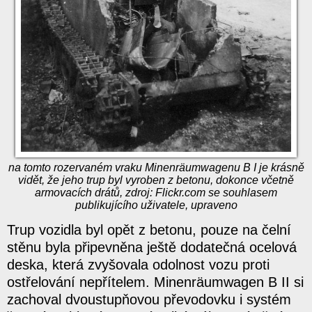
na tomto rozervaném vraku Minenräumwagenu B I je krásně
vidět, že jeho trup byl vyroben z betonu, dokonce včetně
armovacích drátů, zdroj: Flickr.com se souhlasem
publikujícího uživatele, upraveno
Trup vozidla byl opět z betonu, pouze na čelní
stěnu byla připevněna ještě dodatečná ocelová
deska, která zvyšovala odolnost vozu proti
ostřelování nepřítelem. Minenräumwagen B II si
zachoval dvoustupňovou převodovku i systém