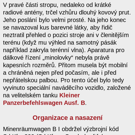
V pravé části stropu, nedaleko od krátké
radiové antény, trčel vzhůru dlouhý kovový prut.
Jeho poslání bylo velmi prosté. Na jeho konec
se navazoval kus barevné látky, aby řidič
neztratil přehled o pozici stroje ani v členitějším
terénu (když mu výhled na samotný pásák
například zakryla terénní vlna). Aparatura pro
dálkové řízení „minolovky“ nebyla právě
kapesních rozměrů. Přitom musela být mobilní
a chráněná nejen před počasím, ale i před
nepřátelskou palbou. Pro tento účel bylo tedy
vyvinuto speciální naváděcího vozidlo, založené
na velitelském tanku
Kleiner
Panzerbefehlswagen Ausf. B
.
Organizace a nasazení
Minenräumwagen B I obdržel výzbrojní kód