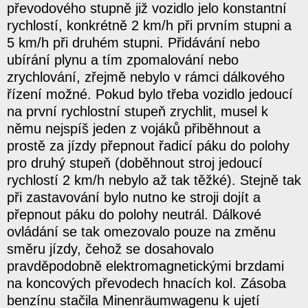
převodového stupně již vozidlo jelo konstantní
rychlostí, konkrétně 2 km/h při prvním stupni a
5 km/h při druhém stupni. Přidávání nebo
ubírání plynu a tím zpomalování nebo
zrychlování, zřejmě nebylo v rámci dálkového
řízení možné. Pokud bylo třeba vozidlo jedoucí
na první rychlostní stupeň zrychlit, musel k
němu nejspíš jeden z vojáků přiběhnout a
prostě za jízdy přepnout řadicí páku do polohy
pro druhý stupeň (doběhnout stroj jedoucí
rychlostí 2 km/h nebylo až tak těžké). Stejně tak
při zastavování bylo nutno ke stroji dojít a
přepnout páku do polohy neutrál. Dálkové
ovládání se tak omezovalo pouze na změnu
směru jízdy, čehož se dosahovalo
pravděpodobně elektromagnetickými brzdami
na koncových převodech hnacích kol. Zásoba
benzínu stačila Minenräumwagenu k ujetí