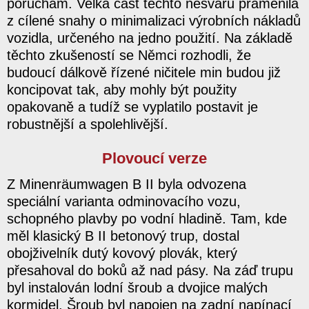
poruchám. Velká část těchto nešvarů pramenila
z cílené snahy o minimalizaci výrobních nákladů
vozidla, určeného na jedno použití. Na základě
těchto zkušeností se Němci rozhodli, že
budoucí dálkově řízené ničitele min budou již
koncipovat tak, aby mohly být použity
opakovaně a tudíž se vyplatilo postavit je
robustnější a spolehlivější.
Plovoucí verze
Z Minenräumwagen B II byla odvozena
speciální varianta odminovacího vozu,
schopného plavby po vodní hladině. Tam, kde
měl klasický B II betonový trup, dostal
obojživelník dutý kovový plovák, který
přesahoval do boků až nad pásy. Na záď trupu
byl instalován lodní šroub a dvojice malých
kormidel. Šroub byl napojen na zadní napínací