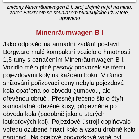
zničený Minenräumwagen B I, stroj zřejmě najel na minu,
zdroj: Flickr.com se souhlasem publikujícího uživatele,
upraveno
Minenräumwagen B I
Jako odpověď na armádní zadání postavil
Borgward malé kompaktní vozidlo o hmotnosti
1,5 tuny s označením Minenräumwagen B I.
Vozidlo mělo plně pásový podvozek se třemi
pojezdovými koly na každém boku. V rámci
snižování pořizovací ceny nebyla pojezdová
kola opatřena po obvodu gumovou, ale
dřevěnou obručí. Přesněji řečeno šlo o čtyři
samostatné dřevěné kusy, připevněné po
obvodu kola (podobně jako u starých
loukoťových kol). Pojezdové ústrojí doplňovalo
vpředu ozubené hnací kolo a vzadu drobné kolo
napínací. Na ocelové podvozkové vaně byl