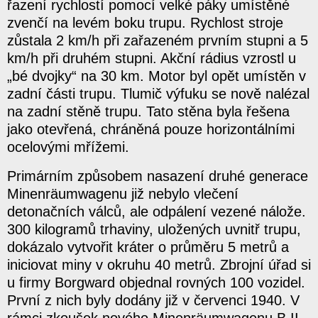
řazení rychlostí pomocí velké páky umístěné
zvenčí na levém boku trupu. Rychlost stroje
zůstala 2 km/h při zařazeném prvním stupni a 5
km/h při druhém stupni. Akční rádius vzrostl u
„bé dvojky“ na 30 km. Motor byl opět umístěn v
zadní části trupu. Tlumič výfuku se nově nalézal
na zadní stěně trupu. Tato stěna byla řešena
jako otevřená, chráněná pouze horizontálními
ocelovými mřížemi.
Primárním způsobem nasazení druhé generace
Minenräumwagenu již nebylo vlečení
detonačních válců, ale odpálení vezené nálože.
300 kilogramů trhaviny, uložených uvnitř trupu,
dokázalo vytvořit kráter o průměru 5 metrů a
iniciovat miny v okruhu 40 metrů. Zbrojní úřad si
u firmy Borgward objednal rovných 100 vozidel.
První z nich byly dodány již v červenci 1940. V