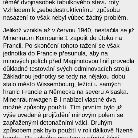
téměř dvojnásobek tabulkového stavu roty.
Vzhledem k „sebedestruktivnímu“ způsobu
nasazení to však nebyl vůbec žádný problém.
Jelikož vznikla až v červnu 1940, nestačila se již
Minenräum Kompanie 1 zapojit do útoku na
Francii. Po skončení tohoto tažení se však
jednotka do Francie přesunula, aby na
minových polích před Maginotovou linií provedla
důkladné testování svých odminovacích strojů.
Základnou jednotky se tedy na nějakou dobu
stalo město Wissembourg, ležící u samých
hranic Francie a Německa na severu Alsaska.
Minenräumwagen B I nabízel vlastně dva
možné způsoby použití. Tím prvním bylo již
výše uvedené projíždění minovým polem se
zapřaženými detonačními válci. Druhým
způsobem pak bylo použití v roli dálkově řízené
bomby. Do volného prostoru v přední části