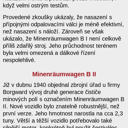
když velmi ostrým testům.
Provedené zkoušky ukázaly, že nasazení s
přípojnými odpalovacími válci je méně efektivní,
než nasazení s náloží. Zároveň se však
ukázalo, že Minenräumwagen B I není celkově
příliš zdařilý stroj. Jeho průchodnost terénem
byla velmi omezená a dálkové řízení
nespolehlivé.
Minenräumwagen B II
Již v dubnu 1940 objednal zbrojní úřad u firmy
Borgward vývoj druhé generace čističe
minových polí s označením Minenräumwagen B
II. Nové vozidlo bylo znatelně robustnější, než
první verze. Jeho hmotnost narostla na cca 2,3
tuny. Větší a těžší vozidlo potřebovalo také
silnější motor, konkrétně byl použit šestiválec