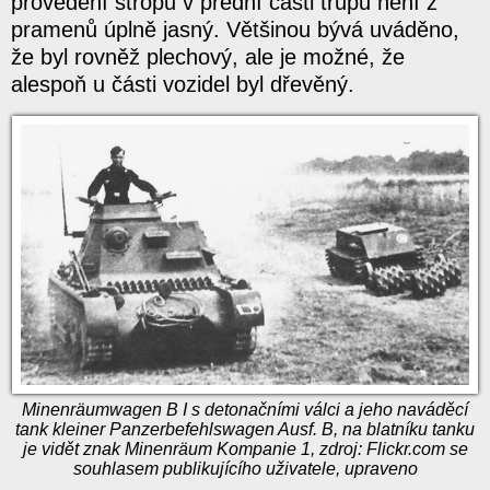
provedení stropu v přední části trupu není z
pramenů úplně jasný. Většinou bývá uváděno,
že byl rovněž plechový, ale je možné, že
alespoň u části vozidel byl dřevěný.
Minenräumwagen B I s detonačními válci a jeho naváděcí
tank kleiner Panzerbefehlswagen Ausf. B, na blatníku tanku
je vidět znak Minenräum Kompanie 1, zdroj: Flickr.com se
souhlasem publikujícího uživatele, upraveno