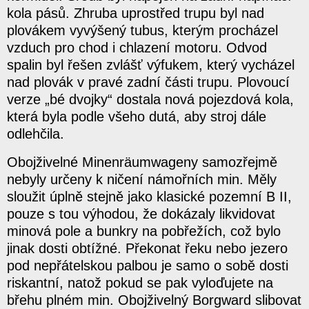
kola pásů. Zhruba uprostřed trupu byl nad
plovákem vyvýšený tubus, kterým procházel
vzduch pro chod i chlazení motoru. Odvod
spalin byl řešen zvlášť výfukem, který vycházel
nad plovák v pravé zadní části trupu. Plovoucí
verze „bé dvojky“ dostala nová pojezdová kola,
která byla podle všeho dutá, aby stroj dále
odlehčila.
Obojživelné Minenräumwageny samozřejmě
nebyly určeny k ničení námořních min. Měly
sloužit úplně stejně jako klasické pozemní B II,
pouze s tou výhodou, že dokázaly likvidovat
minová pole a bunkry na pobřežích, což bylo
jinak dosti obtížné. Překonat řeku nebo jezero
pod nepřátelskou palbou je samo o sobě dosti
riskantní, natož pokud se pak vyloďujete na
břehu plném min. Obojživelný Borgward slibovat