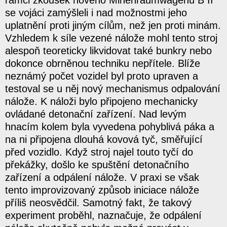
rámci zkoušek nového Minenräumwagenu B II
se vojáci zamýšleli i nad možnostmi jeho
uplatnění proti jiným cílům, než jen proti minám.
Vzhledem k síle vezené nálože mohl tento stroj
alespoň teoreticky likvidovat také bunkry nebo
dokonce obrněnou techniku nepřítele. Blíže
neznámý počet vozidel byl proto upraven a
testoval se u něj nový mechanismus odpalování
nálože. K náloži bylo připojeno mechanicky
ovládané detonační zařízení. Nad levým
hnacím kolem byla vyvedena pohyblivá páka a
na ni připojena dlouhá kovová tyč, směřující
před vozidlo. Když stroj najel touto tyčí do
překážky, došlo ke spuštění detonačního
zařízení a odpálení nálože. V praxi se však
tento improvizovaný způsob iniciace nálože
příliš neosvědčil. Samotný fakt, že takový
experiment proběhl, naznačuje, že odpálení