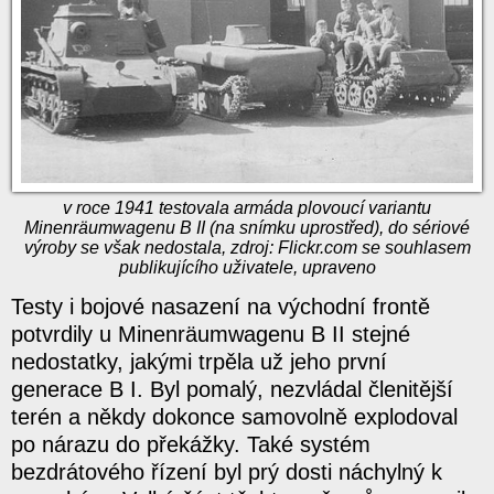
v roce 1941 testovala armáda plovoucí variantu
Minenräumwagenu B II (na snímku uprostřed), do sériové
výroby se však nedostala, zdroj: Flickr.com se souhlasem
publikujícího uživatele, upraveno
Testy i bojové nasazení na východní frontě
potvrdily u Minenräumwagenu B II stejné
nedostatky, jakými trpěla už jeho první
generace B I. Byl pomalý, nezvládal členitější
terén a někdy dokonce samovolně explodoval
po nárazu do překážky. Také systém
bezdrátového řízení byl prý dosti náchylný k