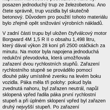
posazen jednoduchý trup ze železobetonu. Ano
čtete správně, trup vozidla byl skutečně
betonový. Důvodem pro použití tohoto materiálu
bylo zřejmě opět snižování výrobních nákladů.
V zadní části trupu byl uložen čtyřválcový motor
Borgward 4M 1,5 R II o obsahu 1,498 litru,
který dával výkon 28 koní při 2500 otáčkách za
minutu. Na motor byla napojena jednoduchá
redukční převodovka, která umožňovala
zařazení dvou rychlostních stupňů. Zařazení
rychlostního stupně se provádělo pomocí
dlouhé páky umístěné zvenku na levém boku
vozidla. Páka měla tři polohy: pokud byla
zvednutá nahoru, byl zařazen neutrál, napůl
sklopená vpřed řadila páka první rychlostní
stupeň a při úplném sklopení vpřed byl zařazen
druhý nejvyšší stupeň. Po zařazení