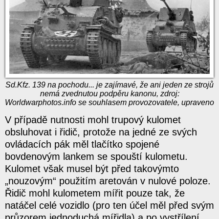
Sd.Kfz. 139 na pochodu... je zajímavé, že ani jeden ze strojů
nemá zvednutou podpěru kanonu, zdroj:
Worldwarphotos.info se souhlasem provozovatele, upraveno
V případě nutnosti mohl trupový kulomet
obsluhovat i řidič, protože na jedné ze svých
ovládacích pák měl tlačítko spojené
bovdenovým lankem se spouští kulometu.
Kulomet však musel být před takovýmto
„nouzovým“ použitím aretován v nulové poloze.
Řidič mohl kulometem mířit pouze tak, že
natáčel celé vozidlo (pro ten účel měl před svým
průzorem jednoduchá mířidla) a po vystřílení