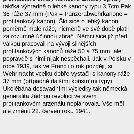
takřka výhradně o lehké kanony typu 3,7cm Pak
36 ráže 37 mm (Pak = Panzerabwehrkanone =
protitankový kanon). Šlo sice o lehký kanon
poměrně malé ráže, nicméně ve své době platil
za rozumně účinnou zbraň. Němci sice již před
válkou pracovali na vývoji silnějších
protitankových kanonů ráže 50 a 75 mm, ale
popravdě s nimi nijak nespěchali. Jak v Polsku v
roce 1939, tak ve Francii o rok později, si
Wehrmacht vcelku dobře vystačil s kanony ráže
37 mm (případně dalšími kořistními typy).
Ukolébána dosavadními výsledky tak německá
generalita žádnou revoluci ve svém
protitankovém arzenálu neplánovala. Vše měl
ale změnit 22. červen roku 1941.