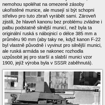
nemohou spoléhat na omezené zásoby
ukořistěné munice, ale musejí si být schopni
střelivo pro tuto zbraň vyrábět sami. Zároveň
zjistili, že hlaveň kanonu bez problému zvládne i
palbu podstatně silnější municí, než byla ta
originální ruská s nábojnicí o délce 385 mm a
průměru 90 mm (aby taky ne, když kanon F-22
byl vlastně původně i vyvinut pro silnější munici,
ale ruská armáda se nakonec rozhodla
uzpůsobit jej pro starší a slabší munici vzor
1900, jejíž výroba byla v SSSR zaběhnutá).