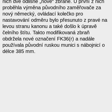
nich dvě odlišné „nové“ zbraně. U první z nich
proběhla výměna původního zaměřovače za
nový německý, ovládací kolečko pro
nastavování odměru bylo přesunuto z pravé na
levou stranu kanonu a také došlo k úpravě
čelního štítu. Takto modifikovaná zbraň
obdržela nové označení FK36(r) a nadále
používala původní ruskou munici s nábojnicí o
délce 385 mm.