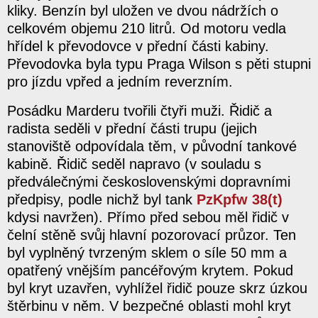
kliky. Benzín byl uložen ve dvou nádržích o
celkovém objemu 210 litrů. Od motoru vedla
hřídel k převodovce v přední části kabiny.
Převodovka byla typu Praga Wilson s pěti stupni
pro jízdu vpřed a jedním reverzním.
Posádku Marderu tvořili čtyři muži. Řidič a
radista seděli v přední části trupu (jejich
stanoviště odpovídala těm, v původní tankové
kabině. Řidič seděl napravo (v souladu s
předválečnými československými dopravními
předpisy, podle nichž byl tank
PzKpfw 38(t)
kdysi navržen). Přímo před sebou měl řidič v
čelní stěně svůj hlavní pozorovací průzor. Ten
byl vyplněný tvrzeným sklem o síle 50 mm a
opatřený vnějším pancéřovým krytem. Pokud
byl kryt uzavřen, vyhlížel řidič pouze skrz úzkou
štěrbinu v něm. V bezpečné oblasti mohl kryt