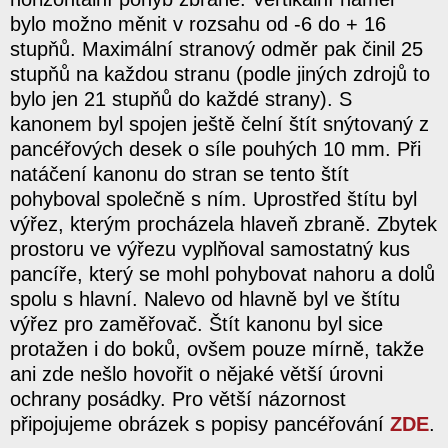
bylo možno měnit v rozsahu od -6 do + 16
stupňů. Maximální stranový odměr pak činil 25
stupňů na každou stranu (podle jiných zdrojů to
bylo jen 21 stupňů do každé strany). S
kanonem byl spojen ještě čelní štít snýtovaný z
pancéřových desek o síle pouhých 10 mm. Při
natáčení kanonu do stran se tento štít
pohyboval společně s ním. Uprostřed štítu byl
výřez, kterým procházela hlaveň zbraně. Zbytek
prostoru ve výřezu vyplňoval samostatný kus
pancíře, který se mohl pohybovat nahoru a dolů
spolu s hlavní. Nalevo od hlavně byl ve štítu
výřez pro zaměřovač. Štít kanonu byl sice
protažen i do boků, ovšem pouze mírně, takže
ani zde nešlo hovořit o nějaké větší úrovni
ochrany posádky. Pro větší názornost
připojujeme obrázek s popisy pancéřování
ZDE
.