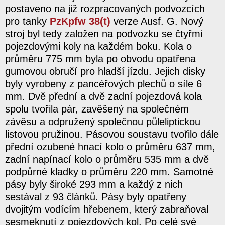
postaveno na již rozpracovaných podvozcích
pro tanky
PzKpfw 38(t)
verze Ausf. G. Nový
stroj byl tedy založen na podvozku se čtyřmi
pojezdovými koly na každém boku. Kola o
průměru 775 mm byla po obvodu opatřena
gumovou obručí pro hladší jízdu. Jejich disky
byly vyrobeny z pancéřových plechů o síle 6
mm. Dvě přední a dvě zadní pojezdová kola
spolu tvořila pár, zavěšený na společném
závěsu a odpružený společnou půleliptickou
listovou pružinou. Pásovou soustavu tvořilo dále
přední ozubené hnací kolo o průměru 637 mm,
zadní napínací kolo o průměru 535 mm a dvě
podpůrné kladky o průměru 220 mm. Samotné
pásy byly široké 293 mm a každý z nich
sestával z 93 článků. Pásy byly opatřeny
dvojitým vodícím hřebenem, který zabraňoval
sesmeknutí z pojezdových kol. Po celé své