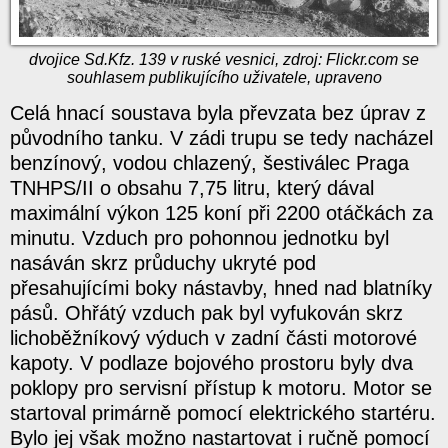
dvojice Sd.Kfz. 139 v ruské vesnici, zdroj: Flickr.com se
souhlasem publikujícího uživatele, upraveno
Celá hnací soustava byla převzata bez úprav z
původního tanku. V zádi trupu se tedy nacházel
benzínový, vodou chlazený, šestiválec Praga
TNHPS/II o obsahu 7,75 litru, který dával
maximální výkon 125 koní při 2200 otáčkách za
minutu. Vzduch pro pohonnou jednotku byl
nasáván skrz průduchy ukryté pod
přesahujícími boky nástavby, hned nad blatníky
pásů. Ohřátý vzduch pak byl vyfukován skrz
lichoběžníkový výduch v zadní části motorové
kapoty. V podlaze bojového prostoru byly dva
poklopy pro servisní přístup k motoru. Motor se
startoval primárně pomocí elektrického startéru.
Bylo jej však možno nastartovat i ručně pomocí