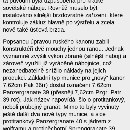
ta původní byla uzpůsobená pro krátké
sovětské náboje. Rovněž muselo být
instalováno silnější brzdovratné zařízení, které
kontroluje zákluz hlavně po výstřelu a zcela
nově také úsťová brzda.
Popsanou úpravou ruského kanonu zabili
konstruktéři dvě mouchy jednou ranou. Jednak
významně zvýšili výkon zbraně (silnější náboj) a
zároveň využili již vyráběné nábojnice, což
nezanedbatelně snížilo náklady na jejich
produkci. Základní typ munice pro „nový“ kanon
7,62cm Pak 36(r) dostal označení 7,62cm
Panzergranate 39 (přesněji 7,62cm Pzgr. Patr.
39 rot). Jak název napovídá, šlo o protitankový,
neboli průbojný granát. Mimo to byly vyvinuty
ještě další dva nové typy munice, a sice
protitankový Panzergranate 40 s jádrem z
wolframu a protipěchotní Sprenggranate 39.