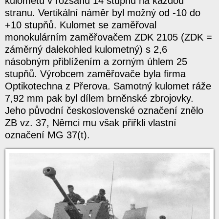
kulometu v rozsahu 14 stupňů na každou
stranu. Vertikální náměr byl možný od -10 do
+10 stupňů. Kulomet se zaměřoval
monokulárním zaměřovačem ZDK 2105 (ZDK =
záměrný dalekohled kulometný) s 2,6
násobným přiblížením a zorným úhlem 25
stupňů. Výrobcem zaměřovače byla firma
Optikotechna z Přerova. Samotný kulomet ráže
7,92 mm pak byl dílem brněnské zbrojovky.
Jeho původní československé označení znělo
ZB vz. 37, Němci mu však přiřkli vlastní
označení MG 37(t).