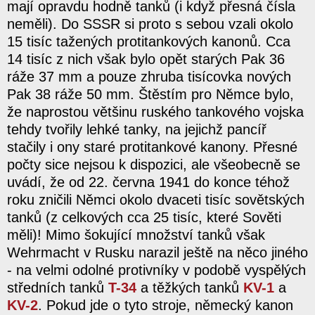
mají opravdu hodně tanků (i když přesná čísla
neměli). Do SSSR si proto s sebou vzali okolo
15 tisíc tažených protitankových kanonů. Cca
14 tisíc z nich však bylo opět starých Pak 36
ráže 37 mm a pouze zhruba tisícovka nových
Pak 38 ráže 50 mm. Štěstím pro Němce bylo,
že naprostou většinu ruského tankového vojska
tehdy tvořily lehké tanky, na jejichž pancíř
stačily i ony staré protitankové kanony. Přesné
počty sice nejsou k dispozici, ale všeobecně se
uvádí, že od 22. června 1941 do konce téhož
roku zničili Němci okolo dvaceti tisíc sovětských
tanků (z celkových cca 25 tisíc, které Sověti
měli)! Mimo šokující množství tanků však
Wehrmacht v Rusku narazil ještě na něco jiného
- na velmi odolné protivníky v podobě vyspělých
středních tanků
T-34
a těžkých tanků
KV-1
a
KV-2
. Pokud jde o tyto stroje, německý kanon