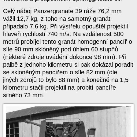
Celý náboj Panzergranate 39 ráže 76,2 mm
vážil 12,7 kg, z toho na samotný granát
připadalo 7,6 kg. Při výstřelu opouštěl projektil
hlaveň rychlostí 740 m/s. Na vzdálenost 500
metrů probíjel tento granát homogenní pancíř o
síle 90 mm skloněný pod úhlem 60 stupňů
(některé zdroje uvádění dokonce 98 mm). Při
palbě z jednoho kilometru si pak dokázal poradit
se skloněným pancířem o síle 82 mm (dle
jiných zdrojů to bylo 88 mm) a konečně na 1,5
kilometru stačil projektil na probití pancíře
silného 73 mm.