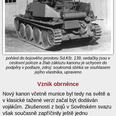
pohled do bojového prostoru Sd.Kfz. 139, sedačky jsou v
cestovní poloze a žlab zákluzu kanonu je uchycen do
podpěry v podlaze, zdroj: soukromá sbírka se souhlasem
jejího vlastníka, upraveno
Vznik obrněnce
Nový kanon včetně munice byl tedy na světě a
v klasické tažené verzi začal být dodáván
vojákům. Zkušenosti z bojů v Sovětském svazu
však současně zapříčinily ještě jednu