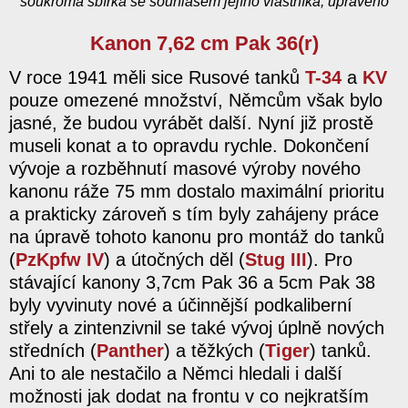
soukromá sbírka se souhlasem jejího vlastníka, upraveno
Kanon 7,62 cm Pak 36(r)
V roce 1941 měli sice Rusové tanků
T-34
a
KV
pouze omezené množství, Němcům však bylo
jasné, že budou vyrábět další. Nyní již prostě
museli konat a to opravdu rychle. Dokončení
vývoje a rozběhnutí masové výroby nového
kanonu ráže 75 mm dostalo maximální prioritu
a prakticky zároveň s tím byly zahájeny práce
na úpravě tohoto kanonu pro montáž do tanků
(
PzKpfw IV
) a útočných děl (
Stug III
). Pro
stávající kanony 3,7cm Pak 36 a 5cm Pak 38
byly vyvinuty nové a účinnější podkaliberní
střely a zintenzivnil se také vývoj úplně nových
středních (
Panther
) a těžkých (
Tiger
) tanků.
Ani to ale nestačilo a Němci hledali i další
možnosti jak dodat na frontu v co nejkratším