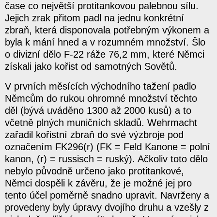
čase co největší protitankovou palebnou sílu.
Jejich zrak přitom padl na jednu konkrétní
zbraň, která disponovala potřebným výkonem a
byla k mání hned a v rozumném množství. Šlo
o divizní dělo F-22 ráže 76,2 mm, které Němci
získali jako kořist od samotných Sovětů.
V prvních měsících východního tažení padlo
Němcům do rukou ohromné množství těchto
děl (bývá uváděno 1300 až 2000 kusů) a to
včetně plných muničních skladů. Wehrmacht
zařadil kořistní zbraň do své výzbroje pod
označením FK296(r) (FK = Feld Kanone = polní
kanon, (r) = russisch = ruský). Ačkoliv toto dělo
nebylo původně určeno jako protitankové,
Němci dospěli k závěru, že je možné jej pro
tento účel poměrně snadno upravit. Navrženy a
provedeny byly úpravy dvojího druhu a vzešly z