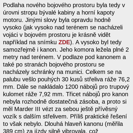
Podlaha nového bojového prostoru byla tedy v
úrovni stropu bývalé kabiny a horní kapoty
motoru. Jinými slovy byla opravdu hodně
vysoko (jak vysoko nad terénem se nacházeli
vojáci v bojovém prostoru je krásně vidět
například na snímku
ZDE
). A vysoko byl tedy
samozřejmě i kanon. Jeho komora ležela plné 2
metry nad terénem. V podlaze pod kanonem a
také po stranách bojového prostoru se
nacházely schránky na munici. Celkem se na
palubu vešlo pouhých 30 kusů střeliva ráže 76,2
mm. Dále se nakládalo 1200 nábojů pro trupový
kulomet ráže 7,92 mm. Třicet nábojů pro kanon
nebyla rozhodně dostatečná zásoba, a proto si
měl Marder III vézt za sebou ještě přívěsný
vozík s dalším střelivem. Příliš praktické řešení
to však nebylo. Dlouhá hlaveň kanonu (měřila
389 cm) za jízdy silně vibrovala, což