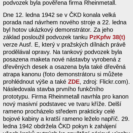
podvozek byla pověřena firma Rheinmetall.
Dne 12. ledna 1942 se v ČKD konala velká
porada nad návrhem nového stroje a 22. ledna
byl hotov ukázkový demonstrátor. Za jeho
základ posloužil podvozek tanku
PzKpfw 38(t)
verze Ausf. E, který v pražských dílnách právě
prodělával opravy. Na tankový podvozek byla
posazena maketa nové nástavby vyrobená z
dřevěných desek a osazena byla také dřevěná
atrapa kanonu (foto demonstrátoru si můžete
prohlédnout výše a také
ZDE
, zdroj: Flickr.com).
Následovala stavba prvního funkčního
prototypu. Firma Rheinmetall navrhla pro kanon
nový masivní podstavec ve tvaru kříže. Delší
rameno procházelo středem prakticky celé
bojové kabiny a kratší rameno leželo napříč. 29.
ledna 1942 obdržela ČKD pokyn k zahájení