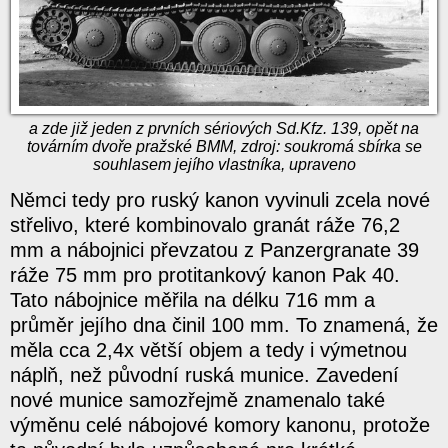
a zde již jeden z prvních sériových Sd.Kfz. 139, opět na
továrním dvoře pražské BMM, zdroj: soukromá sbírka se
souhlasem jejího vlastníka, upraveno
Němci tedy pro ruský kanon vyvinuli zcela nové
střelivo, které kombinovalo granát ráže 76,2
mm a nábojnici převzatou z Panzergranate 39
ráže 75 mm pro protitankový kanon Pak 40.
Tato nábojnice měřila na délku 716 mm a
průměr jejího dna činil 100 mm. To znamená, že
měla cca 2,4x větší objem a tedy i výmetnou
náplň, než původní ruská munice. Zavedení
nové munice samozřejmě znamenalo také
výměnu celé nábojové komory kanonu, protože