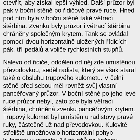
otevřít, aby získal lepší výhled. Další průzor byl
pak v boční stěně po řidičově pravé ruce. Hned
pod ním byla v boční stěně také větrací
štěrbina. Zvenku byly průzor i větrací štěrbina
chráněny společným krytem. Tank se ovládal
pomocí dvou horizontálně uložených řídicích
pák, tří pedálů a voliče rychlostních stupňů.
Nalevo od řidiče, oddělen od něj zde umístěnou
převodovkou, seděl radista, který se však staral
také o obsluhu trupového kulometu. V čelní
stěně před sebou měl rovněž svůj vlastní
pancéřovaný průzor. V boční stěně po jeho levé
ruce průzor nebyl, zato zde byla větrací
štěrbina, chráněná zvenku pancéřovým krytem.
Trupový kulomet byl umístěn u radistovy pravé
ruky, částečně už nad převodovkou. Kulovité
střeliště umožňovalo horizontální pohyb