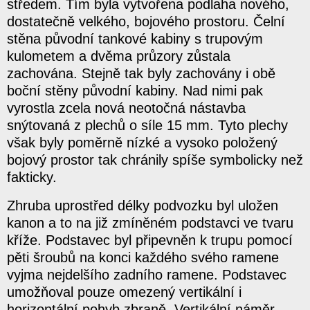
středem. Tím byla vytvořena podlaha nového,
dostatečně velkého, bojového prostoru. Čelní
stěna původní tankové kabiny s trupovým
kulometem a dvěma průzory zůstala
zachována. Stejně tak byly zachovány i obě
boční stěny původní kabiny. Nad nimi pak
vyrostla zcela nová neotočná nástavba
snýtovaná z plechů o síle 15 mm. Tyto plechy
však byly poměrně nízké a vysoko položený
bojový prostor tak chránily spíše symbolicky než
fakticky.
Zhruba uprostřed délky podvozku byl uložen
kanon a to na již zmíněném podstavci ve tvaru
kříže. Podstavec byl připevněn k trupu pomocí
pěti šroubů na konci každého svého ramene
vyjma nejdelšího zadního ramene. Podstavec
umožňoval pouze omezený vertikální i
horizontální pohyb zbraně. Vertikální náměr