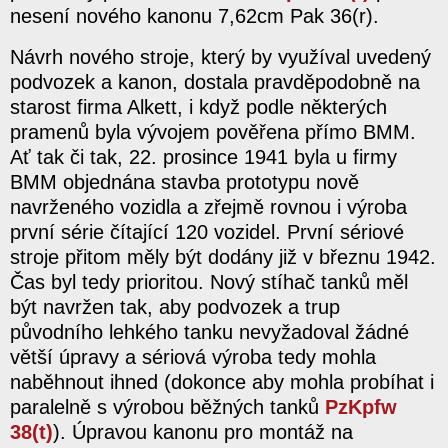
nesení nového kanonu 7,62cm Pak 36(r).
Návrh nového stroje, který by využíval uvedený
podvozek a kanon, dostala pravděpodobně na
starost firma Alkett, i když podle některých
pramenů byla vývojem pověřena přímo BMM.
Ať tak či tak, 22. prosince 1941 byla u firmy
BMM objednána stavba prototypu nově
navrženého vozidla a zřejmě rovnou i výroba
první série čítající 120 vozidel. První sériové
stroje přitom měly být dodány již v březnu 1942.
Čas byl tedy prioritou. Nový stíhač tanků měl
být navržen tak, aby podvozek a trup
původního lehkého tanku nevyžadoval žádné
větší úpravy a sériová výroba tedy mohla
naběhnout ihned (dokonce aby mohla probíhat i
paralelně s výrobou běžných tanků
PzKpfw
38(t)
). Úpravou kanonu pro montáž na