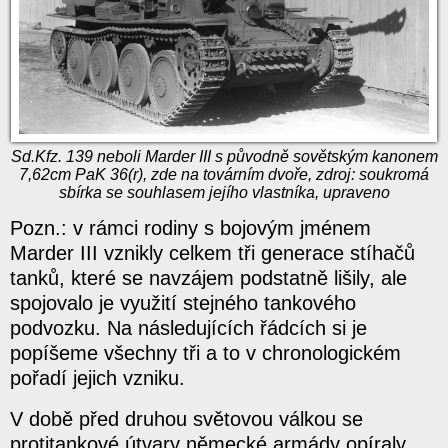
Sd.Kfz. 139 neboli Marder III s původně sovětským kanonem
7,62cm PaK 36(r), zde na továrním dvoře, zdroj: soukromá
sbírka se souhlasem jejího vlastníka, upraveno
Pozn.: v rámci rodiny s bojovým jménem
Marder III vznikly celkem tři generace stíhačů
tanků, které se navzájem podstatně lišily, ale
spojovalo je využití stejného tankového
podvozku. Na následujících řádcích si je
popíšeme všechny tři a to v chronologickém
pořadí jejich vzniku.
V době před druhou světovou válkou se
protitankové útvary německé armády opíraly