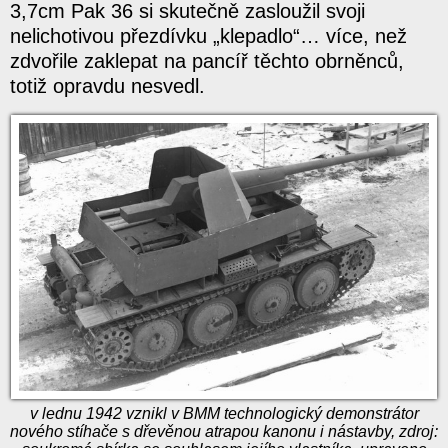
3,7cm Pak 36 si skutečně zasloužil svoji
nelichotivou přezdívku „klepadlo“… více, než
zdvořile zaklepat na pancíř těchto obrněnců,
totiž opravdu nesvedl.
v lednu 1942 vznikl v BMM technologický demonstrátor
nového stíhače s dřevěnou atrapou kanonu i nástavby, zdroj: