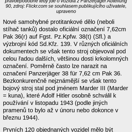
pravděpodobně tedy jde o vozidla z Panzerjäger Abteilung
90, zdroj: Flickr.com se souhlasem publikujícího uživatele,
upraveno
Nové samohybné protitankové dělo (neboli
stíhač tanků) dostalo oficiální označení 7,62cm
Pak 36(r) auf Fgst. Pz.Kpfw. 38(t) (Sfl.) a
výzbrojní kód Sd.Kfz. 139. V různých oficiálních
dokumentech se však tento stroj objevoval pod
celou řadou dalších, většinou dosti krkolomných
označení. Poměrně často lze narazit na
označení Panzerjäger 38 für 7,62 cm Pak 36.
Bezkonkurenčně nejznámější se však tento
bojový stroj stal pod jménem Marder III (Marder
= kuna), které Adolf Hitler osobně schválil k
používání v listopadu 1943 (podle jiných
pramenů to bylo až v únoru nebo dokonce v
březnu 1944).
Prvních 120 objednaných vozidel mělo být