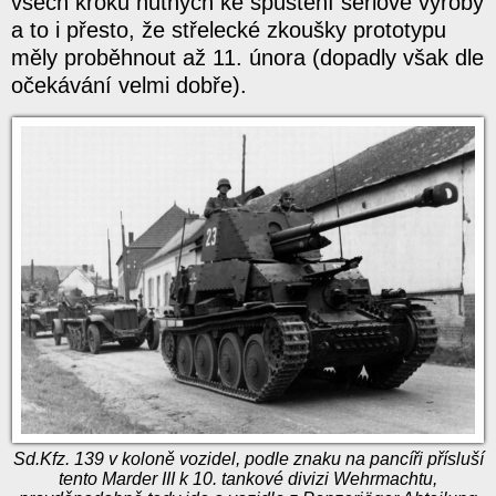
všech kroků nutných ke spuštění sériové výroby
a to i přesto, že střelecké zkoušky prototypu
měly proběhnout až 11. února (dopadly však dle
očekávání velmi dobře).
Sd.Kfz. 139 v koloně vozidel, podle znaku na pancíři přísluší
tento Marder III k 10. tankové divizi Wehrmachtu,