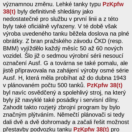
významnou změnu. Lehké tanky typu
PzKpfw
38(t)
byly definitivně shledány jako
nedostatečné pro službu v první linii a z této
byly také oficiálně vyřazeny. V té době však
výroba uvedeného tanku běžela doslova na plné
obrátky. Z bran pražského závodu ČKD (resp.
BMM) vyjíždělo každý měsíc 50 až 60 nových
vozidel. Šlo již o sedmou výrobní sérii nesoucí
označení Ausf. G a továrna se také pomalu, ale
jistě připravovala na zahájení výroby osmé série
Ausf. H, která měla probíhat až do dubna 1943
v plánovaném počtu 500 tanků.
PzKpfw 38(t)
byl navíc osvědčený a spolehlivý stroj, na který
byly již navyklé také posádky i servisní dílny.
Zahodit takto rozjetý zbrojní program by bylo
značným plýtváním. Němečtí plánovači si tedy
dali dvě a dvě dohromady a začali řešit možnost
přestavby podvozku tanku
PzKpfw 38(t)
pro