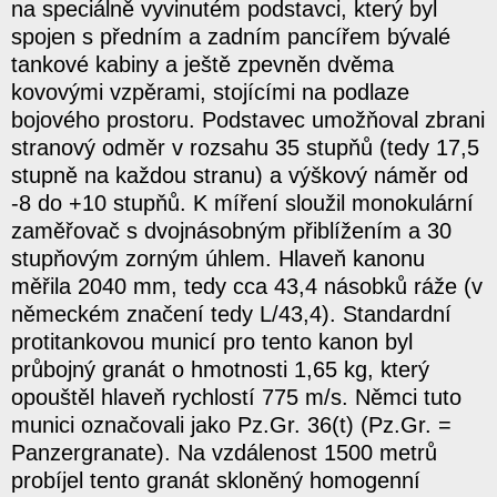
na speciálně vyvinutém podstavci, který byl
spojen s předním a zadním pancířem bývalé
tankové kabiny a ještě zpevněn dvěma
kovovými vzpěrami, stojícími na podlaze
bojového prostoru. Podstavec umožňoval zbrani
stranový odměr v rozsahu 35 stupňů (tedy 17,5
stupně na každou stranu) a výškový náměr od
-8 do +10 stupňů. K míření sloužil monokulární
zaměřovač s dvojnásobným přiblížením a 30
stupňovým zorným úhlem. Hlaveň kanonu
měřila 2040 mm, tedy cca 43,4 násobků ráže (v
německém značení tedy L/43,4). Standardní
protitankovou municí pro tento kanon byl
průbojný granát o hmotnosti 1,65 kg, který
opouštěl hlaveň rychlostí 775 m/s. Němci tuto
munici označovali jako Pz.Gr. 36(t) (Pz.Gr. =
Panzergranate). Na vzdálenost 1500 metrů
probíjel tento granát skloněný homogenní