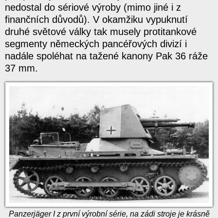
nedostal do sériové výroby (mimo jiné i z
finančních důvodů). V okamžiku vypuknutí
druhé světové války tak musely protitankové
segmenty německých pancéřových divizí i
nadále spoléhat na tažené kanony Pak 36 ráže
37 mm.
Panzerjäger I z první výrobní série, na zádi stroje je krásně