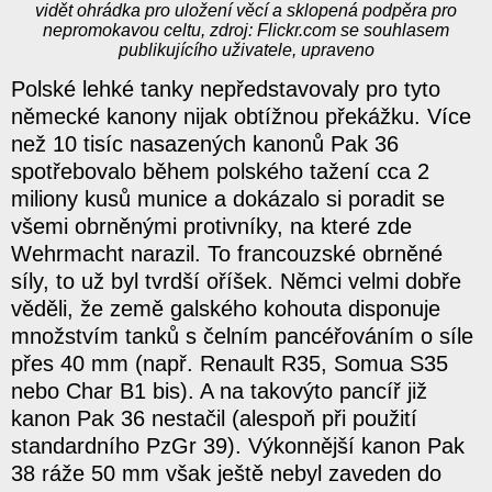
vidět ohrádka pro uložení věcí a sklopená podpěra pro
nepromokavou celtu, zdroj: Flickr.com se souhlasem
publikujícího uživatele, upraveno
Polské lehké tanky nepředstavovaly pro tyto
německé kanony nijak obtížnou překážku. Více
než 10 tisíc nasazených kanonů Pak 36
spotřebovalo během polského tažení cca 2
miliony kusů munice a dokázalo si poradit se
všemi obrněnými protivníky, na které zde
Wehrmacht narazil. To francouzské obrněné
síly, to už byl tvrdší oříšek. Němci velmi dobře
věděli, že země galského kohouta disponuje
množstvím tanků s čelním pancéřováním o síle
přes 40 mm (např. Renault R35, Somua S35
nebo Char B1 bis). A na takovýto pancíř již
kanon Pak 36 nestačil (alespoň při použití
standardního PzGr 39). Výkonnější kanon Pak
38 ráže 50 mm však ještě nebyl zaveden do