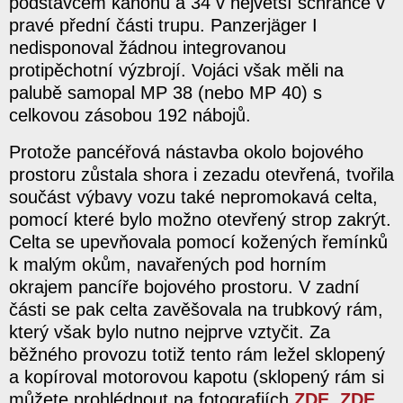
podstavcem kanonu a 34 v největší schránce v
pravé přední části trupu. Panzerjäger I
nedisponoval žádnou integrovanou
protipěchotní výzbrojí. Vojáci však měli na
palubě samopal MP 38 (nebo MP 40) s
celkovou zásobou 192 nábojů.
Protože pancéřová nástavba okolo bojového
prostoru zůstala shora i zezadu otevřená, tvořila
součást výbavy vozu také nepromokavá celta,
pomocí které bylo možno otevřený strop zakrýt.
Celta se upevňovala pomocí kožených řemínků
k malým okům, navařených pod horním
okrajem pancíře bojového prostoru. V zadní
části se pak celta zavěšovala na trubkový rám,
který však bylo nutno nejprve vztyčit. Za
běžného provozu totiž tento rám ležel sklopený
a kopíroval motorovou kapotu (sklopený rám si
můžete prohlédnout na fotografiích
ZDE
,
ZDE