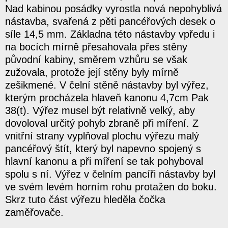
Nad kabinou posádky vyrostla nová nepohyblivá
nástavba, svařená z pěti pancéřových desek o
síle 14,5 mm. Základna této nástavby vpředu i
na bocích mírně přesahovala přes stěny
původní kabiny, směrem vzhůru se však
zužovala, protože její stěny byly mírně
zešikmené. V čelní stěně nástavby byl výřez,
kterým procházela hlaveň kanonu 4,7cm Pak
38(t). Výřez musel být relativně velký, aby
dovoloval určitý pohyb zbraně při míření. Z
vnitřní strany vyplňoval plochu výřezu malý
pancéřový štít, který byl napevno spojený s
hlavní kanonu a při míření se tak pohyboval
spolu s ní. Výřez v čelním pancíři nástavby byl
ve svém levém horním rohu protažen do boku.
Skrz tuto část výřezu hleděla čočka
zaměřovače.