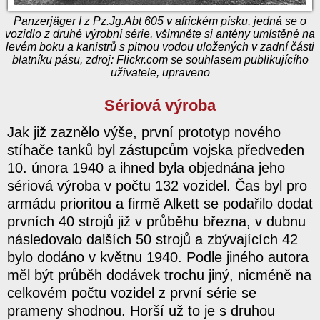
Panzerjäger I z Pz.Jg.Abt 605 v africkém písku, jedná se o
vozidlo z druhé výrobní série, všimněte si antény umístěné na
levém boku a kanistrů s pitnou vodou uložených v zadní části
blatníku pásu, zdroj: Flickr.com se souhlasem publikujícího
uživatele, upraveno
Sériová výroba
Jak již zaznělo výše, první prototyp nového
stíhače tanků byl zástupcům vojska předveden
10. února 1940 a ihned byla objednána jeho
sériová výroba v počtu 132 vozidel. Čas byl pro
armádu prioritou a firmě Alkett se podařilo dodat
prvních 40 strojů již v průběhu března, v dubnu
následovalo dalších 50 strojů a zbývajících 42
bylo dodáno v květnu 1940. Podle jiného autora
měl být průběh dodávek trochu jiný, nicméně na
celkovém počtu vozidel z první série se
prameny shodnou. Horší už to je s druhou