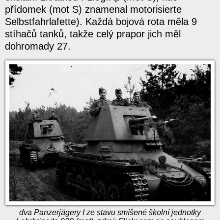
přídomek (mot S) znamenal motorisierte
Selbstfahrlafette). Každá bojová rota měla 9
stíhačů tanků, takže celý prapor jich měl
dohromady 27.
dva Panzerjägery I ze stavu smíšené školní jednotky