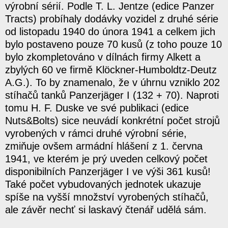
výrobní sérií. Podle T. L. Jentze (edice Panzer
Tracts) probíhaly dodávky vozidel z druhé série
od listopadu 1940 do února 1941 a celkem jich
bylo postaveno pouze 70 kusů (z toho pouze 10
bylo zkompletováno v dílnách firmy Alkett a
zbylých 60 ve firmě Klöckner-Humboldtz-Deutz
A.G.). To by znamenalo, že v úhrnu vzniklo 202
stíhačů tanků Panzerjäger I (132 + 70). Naproti
tomu H. F. Duske ve své publikaci (edice
Nuts&Bolts) sice neuvádí konkrétní počet strojů
vyrobených v rámci druhé výrobní série,
zmiňuje ovšem armádní hlášení z 1. června
1941, ve kterém je prý uveden celkový počet
disponibilních Panzerjäger I ve výši 361 kusů!
Také počet vybudovaných jednotek ukazuje
spíše na vyšší množství vyrobených stíhačů,
ale závěr nechť si laskavý čtenář udělá sám.