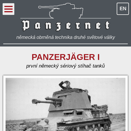
EN
německá obrněná technika druhé světové války
PANZERJÄGER I
první německý sériový stíhač tanků