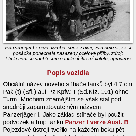
Panzerjäger I z první výrobní série v akci, všimněte si, že si
posádka ponechala nasazeny ocelové přilby, zdroj:
Flickr.com se souhlasem publikujícího uživatele, upraveno
Popis vozidla
Oficiální název nového stíhače tanků byl 4,7 cm
Pak (t) (Sfl.) auf Pz.Kpfw. I (Sd.Kfz. 101) ohne
Turm. Mnohem známějším se však stal pod
snadněji zapamatovatelným názvem
Panzerjäger I. Jako základ stíhače byl použit
podvozek a trup tanku
Panzer I verze Ausf. B
.
Pojezdové ústrojí tvořilo na každém boku pět