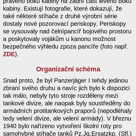
pravého boku kabiny na zadní část levého boku
kabiny. Existují fotografie, které dokazují, že
také některé stíhače z druhé výrobní série
dostaly nové pozorovací periskopy. Periskopy
se vysouvaly nad čelnípancíř bojového prostoru
a poskytovaly vojákům u kanonu možnost
bezpečného výhledu zpoza pancíře (foto např.
ZDE
).
Organizační schéma
Snad proto, že byl Panzerjäger I tehdy jedinou
zbraní svého druhu a navíc jich bylo k dispozici
tak málo, nebyly tyto stroje rozděleny mezi
tankové divize, ale naopak byly soustředěny do
armádních protitankových praporů (nepodléhaly
tedy velení divize, ale velení armády). V březnu
1940 bylo nařízeno vytvoření školní roty pro
samohybné stíhače tanků Pz.Jg.Ersatzkp. (Sfl.)