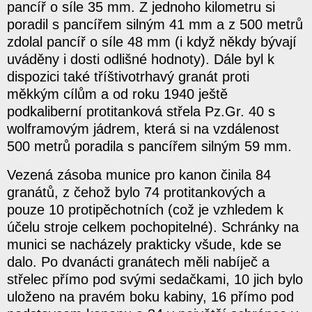
pancíř o síle 35 mm. Z jednoho kilometru si
poradil s pancířem silným 41 mm a z 500 metrů
zdolal pancíř o síle 48 mm (i když někdy bývají
uváděny i dosti odlišné hodnoty). Dále byl k
dispozici také tříštivotrhavý granát proti
měkkým cílům a od roku 1940 ještě
podkaliberní protitanková střela Pz.Gr. 40 s
wolframovým jádrem, která si na vzdálenost
500 metrů poradila s pancířem silným 59 mm.
Vezená zásoba munice pro kanon činila 84
granátů, z čehož bylo 74 protitankových a
pouze 10 protipěchotních (což je vzhledem k
účelu stroje celkem pochopitelné). Schránky na
munici se nacházely prakticky všude, kde se
dalo. Po dvanácti granátech měli nabíječ a
střelec přímo pod svými sedačkami, 10 jich bylo
uloženo na pravém boku kabiny, 16 přímo pod