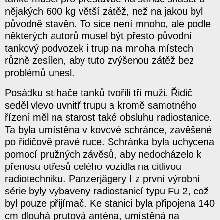
nějakých 600 kg větší zátěž, než na jakou byl
původně stavěn. To sice není mnoho, ale podle
některých autorů musel být přesto původní
tankový podvozek i trup na mnoha místech
různě zesílen, aby tuto zvýšenou zátěž bez
problémů unesl.
Posádku stíhače tanků tvořili tři muži. Řidič
seděl vlevo uvnitř trupu a kromě samotného
řízení měl na starost také obsluhu radiostanice.
Ta byla umístěna v kovové schránce, zavěšené
po řidičově pravé ruce. Schránka byla uchycena
pomocí pružných závěsů, aby nedocházelo k
přenosu otřesů celého vozidla na citlivou
radiotechniku. Panzerjägery I z první výrobní
série byly vybaveny radiostanicí typu Fu 2, což
byl pouze přijímač. Ke stanici byla připojena 140
cm dlouhá prutová anténa, umístěná na