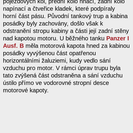
pojezdových kol, přední kolo hnací, zadní kolo
napínací a čtveřice kladek, které podpíraly
horní část pásu. Původní tankový trup a kabina
posádky byly zachovány, došlo však k
odstranění stropu kabiny a části její zadní stěny
nad kapotou motoru. U běžného tanku
Panzer I
Ausf. B
měla motorová kapota hned za kabinou
posádky vyvýšenou část opatřenou
horizontálními žaluziemi, kudy vedlo sání
vzduchu pro motor. V rámci úprav trupu byla
tato zvýšená část odstraněna a sání vzduchu
ústilo přímo ve vodorovné stropní desce
motorové kapoty.