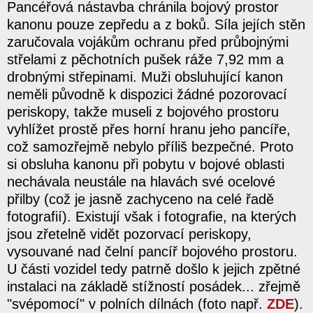
Pancéřová nástavba chránila bojový prostor
kanonu pouze zepředu a z boků. Síla jejích stěn
zaručovala vojákům ochranu před průbojnými
střelami z pěchotních pušek ráže 7,92 mm a
drobnými střepinami. Muži obsluhující kanon
neměli původně k dispozici žádné pozorovací
periskopy, takže museli z bojového prostoru
vyhlížet prostě přes horní hranu jeho pancíře,
což samozřejmě nebylo příliš bezpečné. Proto
si obsluha kanonu při pobytu v bojové oblasti
nechávala neustále na hlavách své ocelové
přilby (což je jasně zachyceno na celé řadě
fotografií). Existují však i fotografie, na kterých
jsou zřetelně vidět pozorvací periskopy,
vysouvané nad čelní pancíř bojového prostoru.
U části vozidel tedy patrně došlo k jejich zpětné
instalaci na základě stížností posádek... zřejmě
"svépomocí" v polních dílnách (foto např.
ZDE
).