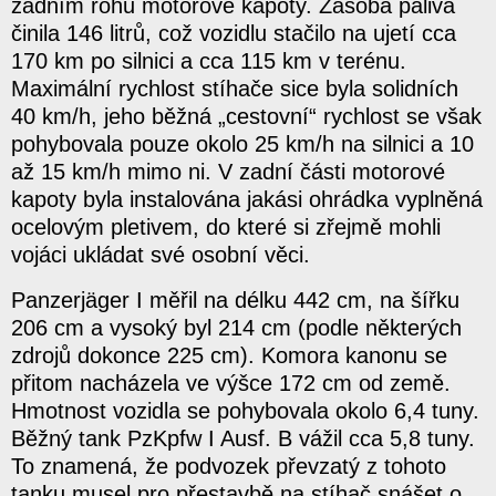
zadním rohu motorové kapoty. Zásoba paliva
činila 146 litrů, což vozidlu stačilo na ujetí cca
170 km po silnici a cca 115 km v terénu.
Maximální rychlost stíhače sice byla solidních
40 km/h, jeho běžná „cestovní“ rychlost se však
pohybovala pouze okolo 25 km/h na silnici a 10
až 15 km/h mimo ni. V zadní části motorové
kapoty byla instalována jakási ohrádka vyplněná
ocelovým pletivem, do které si zřejmě mohli
vojáci ukládat své osobní věci.
Panzerjäger I měřil na délku 442 cm, na šířku
206 cm a vysoký byl 214 cm (podle některých
zdrojů dokonce 225 cm). Komora kanonu se
přitom nacházela ve výšce 172 cm od země.
Hmotnost vozidla se pohybovala okolo 6,4 tuny.
Běžný tank PzKpfw I Ausf. B vážil cca 5,8 tuny.
To znamená, že podvozek převzatý z tohoto
tanku musel pro přestavbě na stíhač snášet o