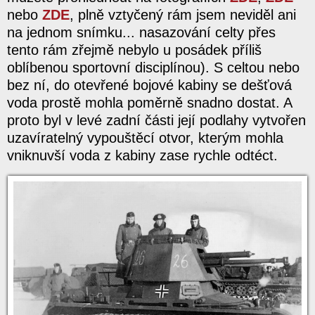
nebo
ZDE
, plně vztyčený rám jsem neviděl ani
na jednom snímku... nasazování celty přes
tento rám zřejmě nebylo u posádek příliš
oblíbenou sportovní disciplínou). S celtou nebo
bez ní, do otevřené bojové kabiny se dešťová
voda prostě mohla poměrně snadno dostat. A
proto byl v levé zadní části její podlahy vytvořen
uzavíratelný vypouštěcí otvor, kterým mohla
vniknuvší voda z kabiny zase rychle odtéct.