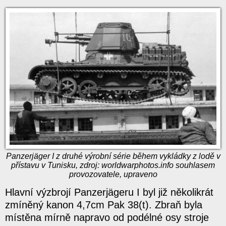
Panzerjäger I z druhé výrobní série během vykládky z lodě v
přístavu v Tunisku, zdroj: worldwarphotos.info souhlasem
provozovatele, upraveno
Hlavní výzbrojí Panzerjägeru I byl již několikrát
zmíněný kanon 4,7cm Pak 38(t). Zbraň byla
místěna mírně napravo od podélné osy stroje