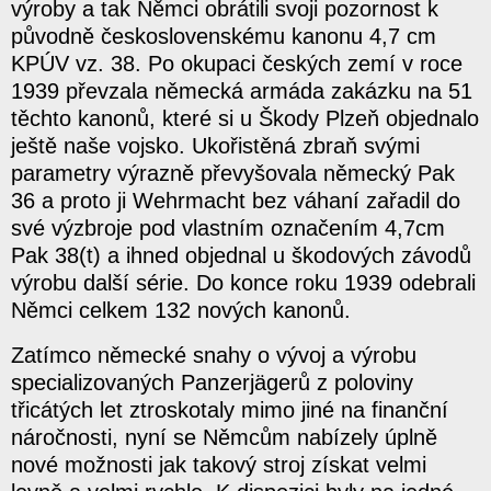
výroby a tak Němci obrátili svoji pozornost k
původně československému kanonu 4,7 cm
KPÚV vz. 38. Po okupaci českých zemí v roce
1939 převzala německá armáda zakázku na 51
těchto kanonů, které si u Škody Plzeň objednalo
ještě naše vojsko. Ukořistěná zbraň svými
parametry výrazně převyšovala německý Pak
36 a proto ji Wehrmacht bez váhaní zařadil do
své výzbroje pod vlastním označením 4,7cm
Pak 38(t) a ihned objednal u škodových závodů
výrobu další série. Do konce roku 1939 odebrali
Němci celkem 132 nových kanonů.
Zatímco německé snahy o vývoj a výrobu
specializovaných Panzerjägerů z poloviny
třicátých let ztroskotaly mimo jiné na finanční
náročnosti, nyní se Němcům nabízely úplně
nové možnosti jak takový stroj získat velmi