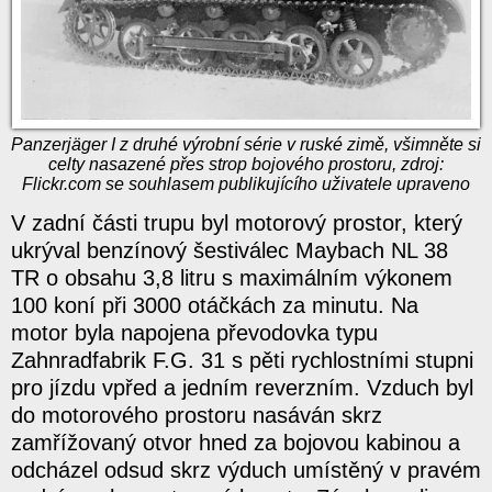
Panzerjäger I z druhé výrobní série v ruské zimě, všimněte si
celty nasazené přes strop bojového prostoru, zdroj:
Flickr.com se souhlasem publikujícího uživatele upraveno
V zadní části trupu byl motorový prostor, který
ukrýval benzínový šestiválec Maybach NL 38
TR o obsahu 3,8 litru s maximálním výkonem
100 koní při 3000 otáčkách za minutu. Na
motor byla napojena převodovka typu
Zahnradfabrik F.G. 31 s pěti rychlostními stupni
pro jízdu vpřed a jedním reverzním. Vzduch byl
do motorového prostoru nasáván skrz
zamřížovaný otvor hned za bojovou kabinou a
odcházel odsud skrz výduch umístěný v pravém