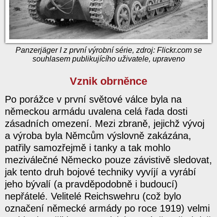
Panzerjäger I z první výrobní série, zdroj: Flickr.com se
souhlasem publikujícího uživatele, upraveno
Vznik obrněnce
Po porážce v první světové válce byla na
německou armádu uvalena celá řada dosti
zásadních omezení. Mezi zbraně, jejichž vývoj
a výroba byla Němcům výslovně zakázána,
patřily samozřejmě i tanky a tak mohlo
meziválečné Německo pouze závistivě sledovat,
jak tento druh bojové techniky vyvíjí a vyrábí
jeho bývalí (a pravděpodobně i budoucí)
nepřátelé. Velitelé Reichswehru (což bylo
označení německé armády po roce 1919) velmi