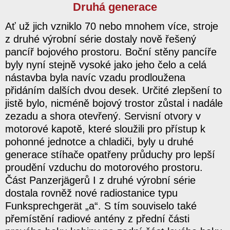
Druhá generace
Ať už jich vzniklo 70 nebo mnohem více, stroje
z druhé výrobní série dostaly nově řešený
pancíř bojového prostoru. Boční stěny pancíře
byly nyní stejně vysoké jako jeho čelo a celá
nástavba byla navíc vzadu prodloužena
přidáním dalších dvou desek. Určité zlepšení to
jistě bylo, nicméně bojový trostor zůstal i nadále
zezadu a shora otevřený. Servisní otvory v
motorové kapotě, které sloužili pro přístup k
pohonné jednotce a chladiči, byly u druhé
generace stíhače opatřeny průduchy pro lepší
proudění vzduchu do motorového prostoru.
Část Panzerjägerů I z druhé výrobní série
dostala rovněž nové radiostanice typu
Funksprechgerät „a“. S tím souviselo také
přemístění radiové antény z přední části