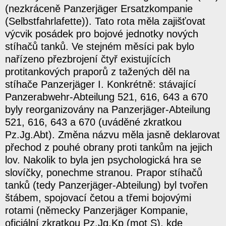
(nezkráceně Panzerjäger Ersatzkompanie
(Selbstfahrlafette)). Tato rota měla zajišťovat
výcvik posádek pro bojové jednotky nových
stíhačů tanků. Ve stejném měsíci pak bylo
nařízeno přezbrojení čtyř existujících
protitankových praporů z tažených děl na
stíhače Panzerjäger I. Konkrétně: stávající
Panzerabwehr-Abteilung 521, 616, 643 a 670
byly reorganizovány na Panzerjäger-Abteilung
521, 616, 643 a 670 (uváděné zkratkou
Pz.Jg.Abt). Změna názvu měla jasně deklarovat
přechod z pouhé obrany proti tankům na jejich
lov. Nakolik to byla jen psychologická hra se
slovíčky, ponechme stranou. Prapor stíhačů
tanků (tedy Panzerjäger-Abteilung) byl tvořen
štábem, spojovací četou a třemi bojovými
rotami (německy Panzerjäger Kompanie,
oficiální zkratkou Pz.Jg.Kp (mot S), kde