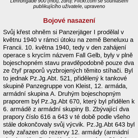
Lehrbrigade 900 (mot), zdroj: Flickr.com se souhlasem
publikujícího uživatele, upraveno
Bojové nasazení
Svůj křest ohněm si Panzerjäger I prodělal v
květnu 1940 v rámci útoku na země Beneluxu a
Francii. 10. května 1940, tedy v den zahájení
operace s krycím názvem Fall Gelb, byly v plně
bojeschopném stavu pravděpodobně pouze dva
ze čtyř praporů vyzbrojených těmito stíhači. Byl
to jednak Pz.Jg.Abt. 521, přidělený k tankové
skupině Panzegruppe von Kleist, 12. armáda,
armádní skupina A. Druhým bojeschopným
praporem byl Pz.Jg.Abt 670, který byl přidělen k
6. armádě z armádní skupiny B. Zbývající dva
prapory číslo 616 a 643 v té době podle všeho
stále dokončovaly svůj výcvik. Pz.Jg.Abt 643 byl
tedy zařazen do rezervy 12. armády (armádní