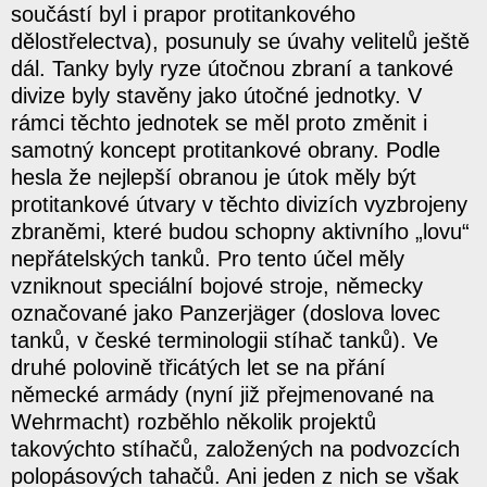
součástí byl i prapor protitankového
dělostřelectva), posunuly se úvahy velitelů ještě
dál. Tanky byly ryze útočnou zbraní a tankové
divize byly stavěny jako útočné jednotky. V
rámci těchto jednotek se měl proto změnit i
samotný koncept protitankové obrany. Podle
hesla že nejlepší obranou je útok měly být
protitankové útvary v těchto divizích vyzbrojeny
zbraněmi, které budou schopny aktivního „lovu“
nepřátelských tanků. Pro tento účel měly
vzniknout speciální bojové stroje, německy
označované jako Panzerjäger (doslova lovec
tanků, v české terminologii stíhač tanků). Ve
druhé polovině třicátých let se na přání
německé armády (nyní již přejmenované na
Wehrmacht) rozběhlo několik projektů
takovýchto stíhačů, založených na podvozcích
polopásových tahačů. Ani jeden z nich se však