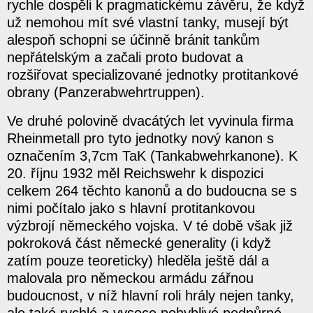
rychle dospěli k pragmatickému závěru, že když
už nemohou mít své vlastní tanky, musejí být
alespoň schopni se účinně bránit tankům
nepřátelským a začali proto budovat a
rozšiřovat specializované jednotky protitankové
obrany (Panzerabwehrtruppen).
Ve druhé polovině dvacátých let vyvinula firma
Rheinmetall pro tyto jednotky nový kanon s
označením 3,7cm TaK (Tankabwehrkanone). K
20. říjnu 1932 měl Reichswehr k dispozici
celkem 264 těchto kanonů a do budoucna se s
nimi počítalo jako s hlavní protitankovou
výzbrojí německého vojska. V té době však již
pokroková část německé generality (i když
zatím pouze teoreticky) hleděla ještě dál a
malovala pro německou armádu zářnou
budoucnost, v níž hlavní roli hrály nejen tanky,
ale také rychlé a vysoce pohyblivé podpůrné