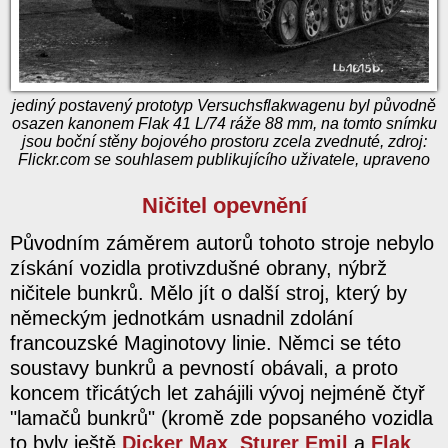
jediný postavený prototyp Versuchsflakwagenu byl původně
osazen kanonem Flak 41 L/74 ráže 88 mm, na tomto snímku
jsou boční stěny bojového prostoru zcela zvednuté, zdroj:
Flickr.com se souhlasem publikujícího uživatele, upraveno
Ničitel opevnění
Původním záměrem autorů tohoto stroje nebylo
získání vozidla protivzdušné obrany, nýbrž
ničitele bunkrů. Mělo jít o další stroj, který by
německým jednotkám usnadnil zdolání
francouzské Maginotovy linie. Němci se této
soustavy bunkrů a pevností obávali, a proto
koncem třicátých let zahájili vývoj nejméně čtyř
"lamačů bunkrů" (kromě zde popsaného vozidla
to byly ještě
Dicker Max
,
Sturer Emil
a
Flak