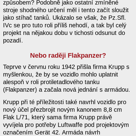
způsobem? Podobně jako ostatní zmíněné
stroje shodného určení měl i tento začít sloužit
jako stíhač tanků. Ukázalo se však, že Pz.Sfl.
IVc se pro tuto roli příliš nehodí, a tak byl celý
projekt na nějakou dobu v tichosti odsunut do
pozadí.
Nebo raději Flakpanzer?
Teprve v červnu roku 1942 přišla firma Krupp s
myšlenkou, že by se vozidlo mohlo uplatnit
alespoň v roli protiletadlového tanku
(Flakpanzer) a začala nová jednání s armádou.
Krupp při té příležitosti také navrhl vozidlo pro
nový účel přezbrojit novým kanonem 8,8 cm
Flak L/71, který sama firma Krupp právě
vyvíjela pro potřeby Luftwaffe pod projektovým
označením Gerät 42. Armáda návrh