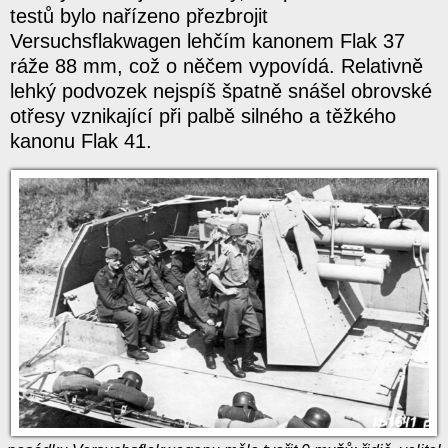
testů bylo nařízeno přezbrojit
Versuchsflakwagen lehčím kanonem Flak 37
ráže 88 mm, což o něčem vypovídá. Relativně
lehký podvozek nejspíš špatně snášel obrovské
otřesy vznikající při palbě silného a těžkého
kanonu Flak 41.