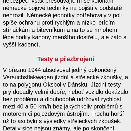
nebezpečí však přesouvajícím se kolonám
německé bojové techniky na bojišti v podstatě
nehrozil. Německé jednotky potřebovaly v poli
spíše ochranu proti rychlým a nízko letícím
stíhačkám a bitevníkům a na to se mnohem
lépe hodily kanony menšího dostřelu, ale zato s
vyšší kadencí.
Testy a přezbrojení
V březnu 1944 absolvoval jediný dokončený
Versuchsflakwagen jízdní a střelecké zkoušky, a
to na polygonu Oksbol v Dánsku. Jízdní testy
prý dopadly velmi dobře, neboť vozidlo dokázalo
bez problému a dlouhodobě udržovat rychlost
mezi 40 a 50 km/h bez jakýchkoliv problémů s
motorem či pojezdovým ústrojím. Trochu horší
už to asi bylo s výsledky střeleckých zkoušek.
Detaily sice nejsou známy, ale po skončení