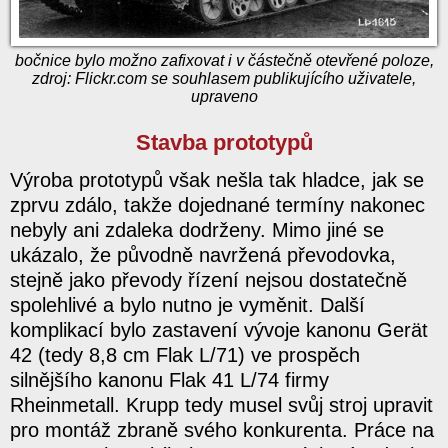
bočnice bylo možno zafixovat i v částečně otevřené poloze,
zdroj: Flickr.com se souhlasem publikujícího uživatele,
upraveno
Stavba prototypů
Výroba prototypů však nešla tak hladce, jak se
zprvu zdálo, takže dojednané termíny nakonec
nebyly ani zdaleka dodrženy. Mimo jiné se
ukázalo, že původně navržená převodovka,
stejně jako převody řízení nejsou dostatečně
spolehlivé a bylo nutno je vyměnit. Další
komplikací bylo zastavení vývoje kanonu Gerät
42 (tedy 8,8 cm Flak L/71) ve prospěch
silnějšího kanonu Flak 41 L/74 firmy
Rheinmetall. Krupp tedy musel svůj stroj upravit
pro montáž zbraně svého konkurenta. Práce na