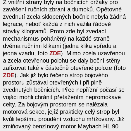
Z vnitřní strany byly na bočnicích držáky pro
zavěšení ručních zbraní a tlumoků. Opětovné
zvednutí zcela sklopených bočnic nebyla žádná
legrace, neboť každá z nich vážila řádově
stovky kilogramů. Proto zde byl zvedací
mechanismus poháněný na každé straně
dvěma ručními klikami (jedna klika vpředu a
jedna vzadu, foto
ZDE
). Mimo zcela uzavřenou
a zcela otevřenou polohu se daly boční stěny
zafixovat také v částečně otevřené poloze (foto
ZDE
). Jak již bylo řečeno strop bojového
prostoru zůstával otevřených i při plně
zvednutých bočnicích. Před nepřízní počasí se
vojáci mohli chránit přetažením nepromokavé
celty. Za bojovým prostorem se nalézala
motorová sekce, jejíž prakticky celý strop byl
kvůli lepšímu proudění vzduchu mřížovaný. Již
zmiňovaný benzínový motor Maybach HL 90