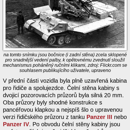
na tomto snímku jsou bočnice (i zadní stěna) zcela sklopené
pro snadnější vedení palby, k opětovnému zvednutí sloužil
mechanismus poháněný ručními klikami, zdroj: Flickr.com se
souhlasem publikujícího uživatele, upraveno
V přední části vozidla byla plně uzavřená kabina
pro řidiče a spolujezdce. Čelní stěna kabiny s
dvojicí pozorovacích průzorů byla silná 20 mm.
Oba průzory byly shodné konstrukce s
pancéřovou klapkou a nejspíš šlo o upravenou
verzi řidičského průzoru z tanku
Panzer III
nebo
Panzer IV
. Po obvodu čelní stěny kabiny jsou