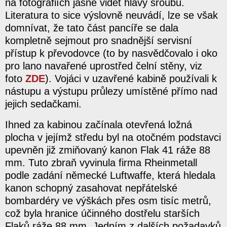
na fotografiích jasně vidět hlavy šroubů.
Literatura to sice výslovně neuvádí, lze se však
domnívat, že tato část pancíře se dala
kompletně sejmout pro snadnější servisní
přístup k převodovce (to by nasvědčovalo i oko
pro lano navařené uprostřed čelní stěny, viz
foto
ZDE
). Vojáci v uzavřené kabině používali k
nástupu a výstupu průlezy umístěné přímo nad
jejich sedačkami.
Ihned za kabinou začínala otevřená ložná
plocha v jejímž středu byl na otočném podstavci
upevněn již zmiňovaný kanon Flak 41 ráže 88
mm. Tuto zbraň vyvinula firma Rheinmetall
podle zadání německé Luftwaffe, která hledala
kanon schopný zasahovat nepřátelské
bombardéry ve výškách přes osm tisíc metrů,
což byla hranice účinného dostřelu starších
Flaků ráže 88 mm. Jedním z dalších požadavků