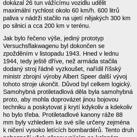
dokázal 26 tun vážícímu vozidlu udělit
maximální rychlost okolo 60 km/h. 600 litrů
paliva v nádrži stačilo na ujetí nějakých 300 km
po silnici a cca 200 km v terénu.
Jak bylo řečeno výše, jediný prototyp
Versuchsflakwagenu byl dokončen se
zpožděním v listopadu 1943. Hned v lednu
1944, tedy ještě dříve, než armáda stačila
dodaný stroj řádně vyzkoušet, nařídil říšský
ministr zbrojní výroby Albert Speer další vývoj
tohoto stroje ukončit. Důvod byl celkem logický.
Samohybná protiletadlová děla byla samohybná
proto, aby mohla doprovázet jinou bojovou
techniku a poskytovat ji krytí kdykoliv a kdekoliv
ho bylo třeba. Protiletadlové kanony ráže 88
mm byly vzhledem ke své síle určeny zejména
k ničení vysoko letících bombardérů. Tento druh