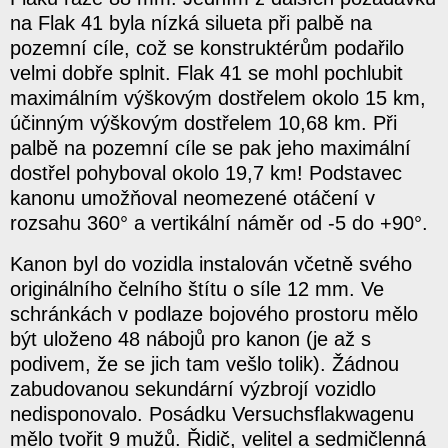
na Flak 41 byla nízká silueta při palbě na
pozemní cíle, což se konstruktérům podařilo
velmi dobře splnit. Flak 41 se mohl pochlubit
maximálním výškovým dostřelem okolo 15 km,
účinným výškovým dostřelem 10,68 km. Při
palbě na pozemní cíle se pak jeho maximální
dostřel pohyboval okolo 19,7 km! Podstavec
kanonu umožňoval neomezené otáčení v
rozsahu 360° a vertikální náměr od -5 do +90°.
Kanon byl do vozidla instalován včetně svého
originálního čelního štítu o síle 12 mm. Ve
schránkách v podlaze bojového prostoru mělo
být uloženo 48 nábojů pro kanon (je až s
podivem, že se jich tam vešlo tolik). Žádnou
zabudovanou sekundární výzbrojí vozidlo
nedisponovalo. Posádku Versuchsflakwagenu
mělo tvořit 9 mužů. Řidič, velitel a sedmičlenná