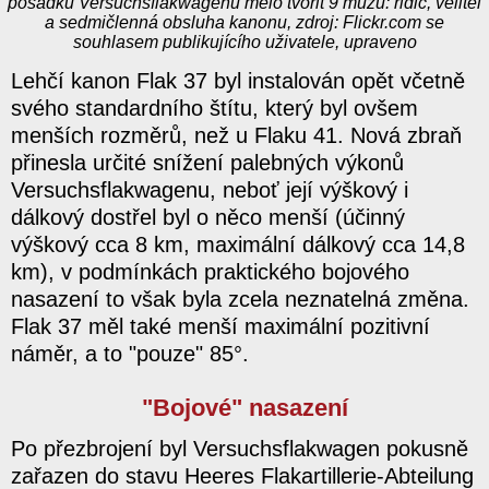
posádku Versuchsflakwagenu mělo tvořit 9 mužů: řidič, velitel
a sedmičlenná obsluha kanonu, zdroj: Flickr.com se
souhlasem publikujícího uživatele, upraveno
Lehčí kanon Flak 37 byl instalován opět včetně
svého standardního štítu, který byl ovšem
menších rozměrů, než u Flaku 41. Nová zbraň
přinesla určité snížení palebných výkonů
Versuchsflakwagenu, neboť její výškový i
dálkový dostřel byl o něco menší (účinný
výškový cca 8 km, maximální dálkový cca 14,8
km), v podmínkách praktického bojového
nasazení to však byla zcela neznatelná změna.
Flak 37 měl také menší maximální pozitivní
náměr, a to "pouze" 85°.
"Bojové" nasazení
Po přezbrojení byl Versuchsflakwagen pokusně
zařazen do stavu Heeres Flakartillerie-Abteilung