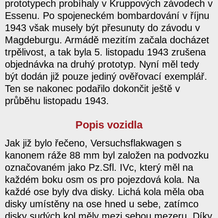
prototypech probíhaly v Kruppových závodech v
Essenu. Po spojeneckém bombardování v říjnu
1943 však musely být přesunuty do závodu v
Magdeburgu. Armádě mezitím začala docházet
trpělivost, a tak byla 5. listopadu 1943 zrušena
objednávka na druhý prototyp. Nyní měl tedy
být dodán již pouze jediný ověřovací exemplář.
Ten se nakonec podařilo dokončit ještě v
průběhu listopadu 1943.
Popis vozidla
Jak již bylo řečeno, Versuchsflakwagen s
kanonem ráže 88 mm byl založen na podvozku
označovaném jako Pz.Sfl. IVc, který měl na
každém boku osm os pro pojezdová kola. Na
každé ose byly dva disky. Lichá kola měla oba
disky umístěny na ose hned u sebe, zatímco
disky sudých kol měly mezi sebou mezeru. Díky