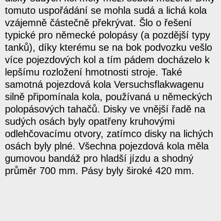
tomuto uspořádání se mohla sudá a lichá kola
vzájemně částečně překrývat. Šlo o řešení
typické pro německé polopásy (a pozdější typy
tanků), díky kterému se na bok podvozku vešlo
více pojezdových kol a tím pádem docházelo k
lepšímu rozložení hmotnosti stroje. Také
samotná pojezdová kola Versuchsflakwagenu
silně připomínala kola, používaná u německých
polopásových tahačů. Disky ve vnější řadě na
sudých osách byly opatřeny kruhovými
odlehčovacímu otvory, zatímco disky na lichých
osách byly plné. Všechna pojezdová kola měla
gumovou bandáž pro hladší jízdu a shodný
průměr 700 mm. Pásy byly široké 420 mm.