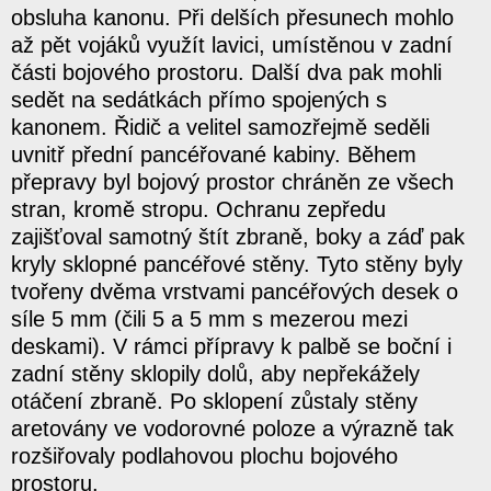
obsluha kanonu. Při delších přesunech mohlo
až pět vojáků využít lavici, umístěnou v zadní
části bojového prostoru. Další dva pak mohli
sedět na sedátkách přímo spojených s
kanonem. Řidič a velitel samozřejmě seděli
uvnitř přední pancéřované kabiny. Během
přepravy byl bojový prostor chráněn ze všech
stran, kromě stropu. Ochranu zepředu
zajišťoval samotný štít zbraně, boky a záď pak
kryly sklopné pancéřové stěny. Tyto stěny byly
tvořeny dvěma vrstvami pancéřových desek o
síle 5 mm (čili 5 a 5 mm s mezerou mezi
deskami). V rámci přípravy k palbě se boční i
zadní stěny sklopily dolů, aby nepřekážely
otáčení zbraně. Po sklopení zůstaly stěny
aretovány ve vodorovné poloze a výrazně tak
rozšiřovaly podlahovou plochu bojového
prostoru.